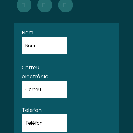
Kine
Kine
Kine
3
3
3
Terrassa
Instagram
Terrassa
Nom
a
a
a
Facebook
Facebook
Linkedin
Correu
electrònic
Telèfon