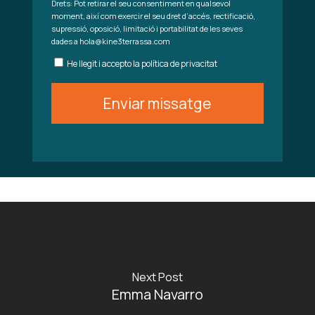
Drets: Pot retirar el seu consentiment en qualsevol
moment, així com exercir el seu dret d’accés, rectificació,
supressió, oposició, limitació i portabilitat de les seves
dades a hola@kine3terrassa.com
He llegit i accepto la política de privacitat
Next Post
Emma Navarro